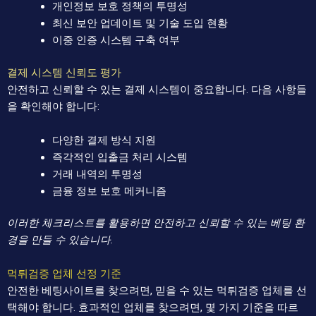
개인정보 보호 정책의 투명성
최신 보안 업데이트 및 기술 도입 현황
이중 인증 시스템 구축 여부
결제 시스템 신뢰도 평가
안전하고 신뢰할 수 있는 결제 시스템이 중요합니다. 다음 사항들
을 확인해야 합니다:
다양한 결제 방식 지원
즉각적인 입출금 처리 시스템
거래 내역의 투명성
금융 정보 보호 메커니즘
이러한 체크리스트를 활용하면 안전하고 신뢰할 수 있는 베팅 환
경을 만들 수 있습니다.
먹튀검증 업체 선정 기준
안전한 베팅사이트를 찾으려면, 믿을 수 있는 먹튀검증 업체를 선
택해야 합니다. 효과적인 업체를 찾으려면, 몇 가지 기준을 따르