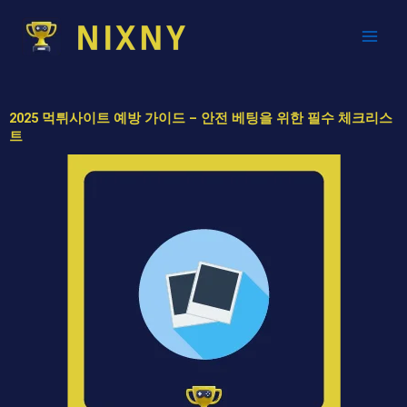
콘
Main
텐
Men
츠
로
건
2025 먹튀사이트 예방 가이드 – 안전 베팅을 위한 필수 체크리스
너
트
뛰
기