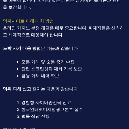
을 바꿔야 합니다. 책임감 있는 베팅은 장기적인 즐거움과 안전
을 보장합니다.
먹튀사이트 피해 대처 방법
온라인 카지노 분쟁 해결은 매우 중요합니다. 피해자들은 신속하
고 체계적으로 대응해야 합니다.
도박 사기 대응
방법은 다음과 같습니다:
모든 거래 및 소통 증거 수집
관련 스크린샷과 대화 기록 보존
금융 거래 내역 확보
먹튀 피해 신고
절차는 다음과 같습니다:
경찰청 사이버안전국 신고
한국인터넷디지털광고본부 접수
법률 상담 진행