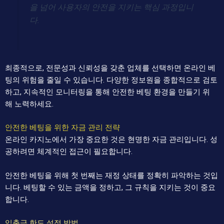
을 넘어 사용자의 안전을 지키는 핵심 과정입니
다.
최종적으로, 전문성과 신뢰성을 갖춘 업체를 선택하면 온라인 베
팅의 위험을 줄일 수 있습니다. 다양한 정보원을 종합적으로 검토
하고, 지속적인 모니터링을 통해 안전한 베팅 환경을 만들기 위
해 노력하세요.
안전한 베팅을 위한 자금 관리 전략
온라인 카지노에서 가장 중요한 것은 현명한 자금 관리입니다. 성
공하려면 체계적인 접근이 필요합니다.
안전한 베팅을 위해 첫 번째는 재정 상태를 정확히 파악하는 것입
니다. 베팅할 수 있는 금액을 정하고, 그 규칙을 지키는 것이 중요
합니다.
입출금 한도 설정 방법