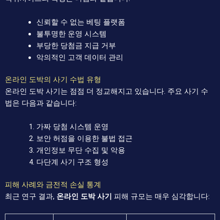
신뢰할 수 없는 베팅 플랫폼
불투명한 운영 시스템
부당한 당첨금 지급 거부
악의적인 고객 데이터 관리
온라인 도박의 사기 수법 유형
온라인 도박 사기는 점점 더 정교해지고 있습니다. 주요 사기 수
법은 다음과 같습니다:
가짜 당첨 시스템 운영
보안 허점을 이용한 불법 접근
개인정보 무단 수집 및 악용
다단계 사기 구조 형성
피해 사례와 금전적 손실 통계
최근 연구 결과,
온라인 도박 사기
피해 규모는 매우 심각합니다: