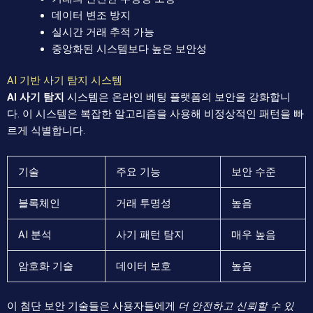
데이터 변조 방지
실시간 거래 추적 가능
중앙화된 시스템보다 높은 보안성
AI 기반 사기 탐지 시스템
AI 사기 탐지
시스템은 온라인 베팅 플랫폼의 보안을 강화합니
다. 이 시스템은 복잡한 알고리즘을 사용해 비정상적인 패턴을 빠
르게 식별합니다.
기술
주요 기능
보안 수준
블록체인
거래 투명성
높음
AI 분석
사기 패턴 탐지
매우 높음
암호화 기술
데이터 보호
높음
이 첨단 보안 기술들은 사용자들에게
더 안전하고 신뢰할 수 있