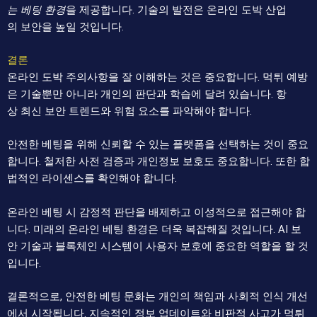
는 베팅 환경
을 제공합니다. 기술의 발전은 온라인 도박 산업
의 보안을 높일 것입니다.
결론
온라인 도박 주의사항을 잘 이해하는 것은 중요합니다. 먹튀 예방
은 기술뿐만 아니라 개인의 판단과 학습에 달려 있습니다. 항
상 최신 보안 트렌드와 위험 요소를 파악해야 합니다.
안전한 베팅을 위해 신뢰할 수 있는 플랫폼을 선택하는 것이 중요
합니다. 철저한 사전 검증과 개인정보 보호도 중요합니다. 또한 합
법적인 라이센스를 확인해야 합니다.
온라인 베팅 시 감정적 판단을 배제하고 이성적으로 접근해야 합
니다. 미래의 온라인 베팅 환경은 더욱 복잡해질 것입니다. AI 보
안 기술과 블록체인 시스템이 사용자 보호에 중요한 역할을 할 것
입니다.
결론적으로, 안전한 베팅 문화는 개인의 책임과 사회적 인식 개선
에서 시작됩니다. 지속적인 정보 업데이트와 비판적 사고가 먹튀