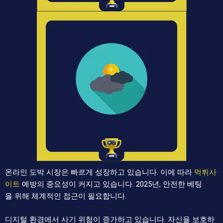
온라인 도박 시장은 빠르게 성장하고 있습니다. 이에 따라
먹튀사
이트
예방의 중요성이 커지고 있습니다. 2025년, 안전한 베팅
을 위해 체계적인 접근이 필요합니다.
디지털 환경에서 사기 위험이 증가하고 있습니다. 자신을 보호하