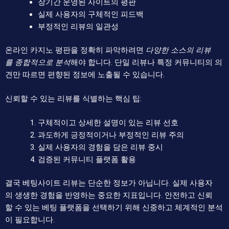
장기간 운영된 사이트의 평판
실제 사용자의 구체적인 피드백
부정적인 리뷰의 일관성
온라인 카지노 평판을 정확히 파악하려면
다양한 소스의 리뷰
를 종합적으로 분석
해야 합니다. 단일 리뷰나 특정 커뮤니티의 의
견만 따르면 편향된 정보에 노출될 수 있습니다.
신뢰할 수 있는 리뷰를 식별하는 핵심 팁:
구체적이고 상세한 설명이 있는 리뷰 선호
과도하게 긍정적이거나 부정적인 리뷰 주의
실제 사용자의 경험을 담은 리뷰 중시
검증된 커뮤니티 플랫폼 활용
결국 베팅사이트 리뷰는 단순한 정보가 아닙니다. 실제 사용자
의 생생한 경험을 반영하는 중요한 지표입니다. 안전하고 신뢰
할 수 있는 베팅 플랫폼을 선택하기 위해 신중하고 체계적인 분석
이 필요합니다.