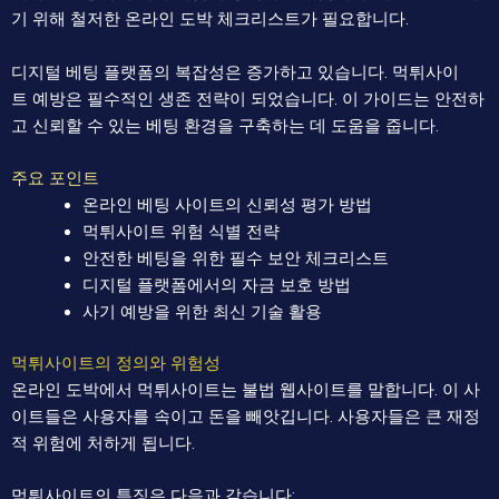
기 위해 철저한 온라인 도박 체크리스트가 필요합니다.
디지털 베팅 플랫폼의 복잡성은 증가하고 있습니다. 먹튀사이
트 예방은 필수적인 생존 전략이 되었습니다. 이 가이드는 안전하
고 신뢰할 수 있는 베팅 환경을 구축하는 데 도움을 줍니다.
주요 포인트
온라인 베팅 사이트의 신뢰성 평가 방법
먹튀사이트 위험 식별 전략
안전한 베팅을 위한 필수 보안 체크리스트
디지털 플랫폼에서의 자금 보호 방법
사기 예방을 위한 최신 기술 활용
먹튀사이트의 정의와 위험성
온라인 도박에서 먹튀사이트는 불법 웹사이트를 말합니다. 이 사
이트들은 사용자를 속이고 돈을 빼앗깁니다. 사용자들은 큰 재정
적 위험에 처하게 됩니다.
먹튀사이트의 특징은 다음과 같습니다: