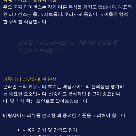
주요 국제 라이센스는 각기 다른 특성을 가지고 있습니다. 대표적
인 라이센스는 몰타, 지브롤터, 쿠라사오 등입니다. 이들은 엄격
한 규제를 적용합니다.
신뢰할 수 있는 라이센스는 사용자의 안전을 최
우선으로 보장합니다.
커뮤니티 리뷰와 평판 분석
온라인 도박 커뮤니티 후기는 베팅사이트의 신뢰성을 평가하
는 중요한 요소입니다. 신중하고 분석적인 접근이 중요합니
다. 몇 가지 핵심 포인트를 알아보겠습니다.
베팅사이트 리뷰를 분석할 때 중요한 기준을 고려해야 합니다:
사용자 경험 및 만족도 평가