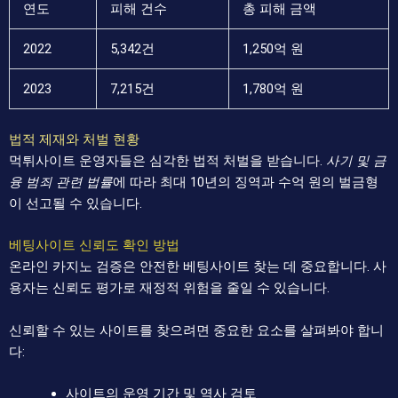
연도
피해 건수
총 피해 금액
2022
5,342건
1,250억 원
2023
7,215건
1,780억 원
법적 제재와 처벌 현황
먹튀사이트 운영자들은 심각한 법적 처벌을 받습니다.
사기 및 금
융 범죄 관련 법률
에 따라 최대 10년의 징역과 수억 원의 벌금형
이 선고될 수 있습니다.
베팅사이트 신뢰도 확인 방법
온라인 카지노 검증은 안전한 베팅사이트 찾는 데 중요합니다. 사
용자는 신뢰도 평가로 재정적 위험을 줄일 수 있습니다.
신뢰할 수 있는 사이트를 찾으려면 중요한 요소를 살펴봐야 합니
다:
사이트의 운영 기간 및 역사 검토