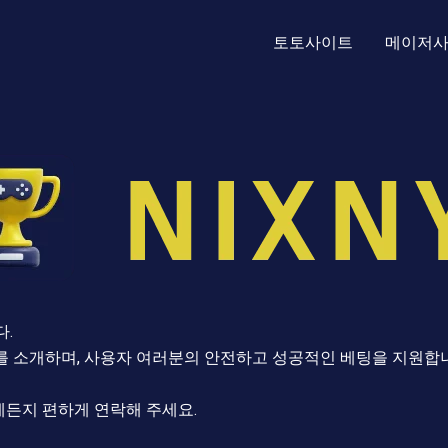
토토사이트
메이저
다.
를 소개하며, 사용자 여러분의 안전하고 성공적인 베팅을 지원합
제든지 편하게 연락해 주세요.