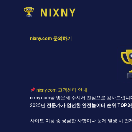
콘
텐
츠
로
건
nixny.com 문의하기
너
뛰
기
nixny.com 고객센터 안내
nixny.com을 방문해 주셔서 진심으로 감사드립니
2025년
전문가가 엄선한 안전놀이터 순위 TOP3
사이트 이용 중 궁금한 사항이나 문제 발생 시 언