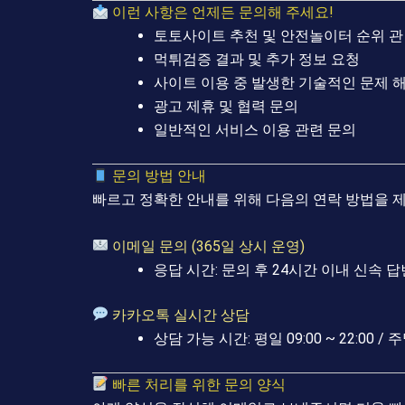
이런 사항은 언제든 문의해 주세요!
토토사이트 추천 및 안전놀이터 순위 관
먹튀검증 결과 및 추가 정보 요청
사이트 이용 중 발생한 기술적인 문제 
광고 제휴 및 협력 문의
일반적인 서비스 이용 관련 문의
문의 방법 안내
빠르고 정확한 안내를 위해 다음의 연락 방법을 
이메일 문의 (365일 상시 운영)
응답 시간: 문의 후 24시간 이내 신속 답
카카오톡 실시간 상담
상담 가능 시간: 평일 09:00 ~ 22:00 / 주
빠른 처리를 위한 문의 양식