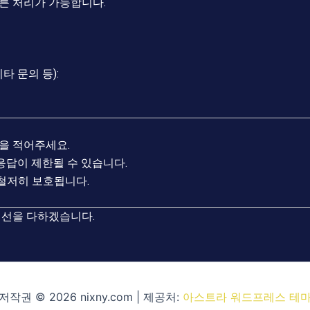
른 처리가 가능합니다.
타 문의 등):
을 적어주세요.
 응답이 제한될 수 있습니다.
철저히 보호됩니다.
 최선을 다하겠습니다.
저작권 © 2026 nixny.com | 제공처:
아스트라 워드프레스 테